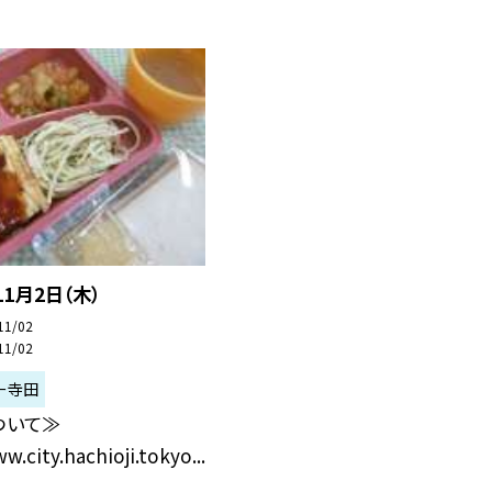
11月2日（木）
11/02
11/02
ー寺田
ついて≫
w.city.hachioji.tokyo...