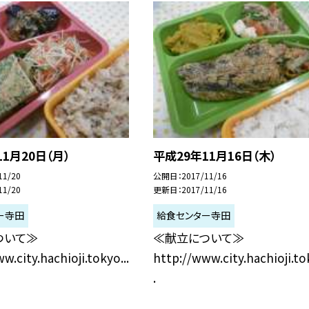
1月20日（月）
平成29年11月16日（木）
11/20
公開日
2017/11/16
11/20
更新日
2017/11/16
ー寺田
給食センター寺田
ついて≫
≪献立について≫
w.city.hachioji.tokyo...
http://www.city.hachioji.tok
.