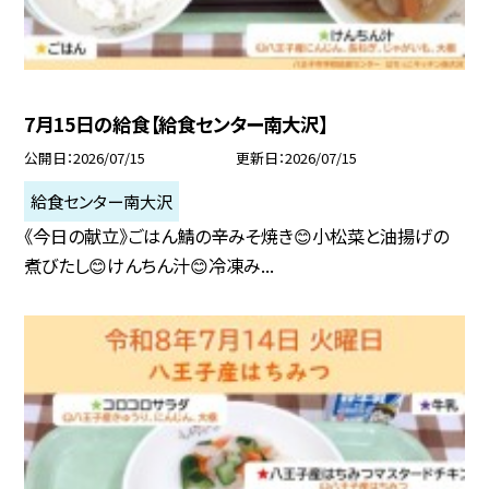
7月15日の給食【給食センター南大沢】
公開日
2026/07/15
更新日
2026/07/15
給食センター南大沢
《今日の献立》ごはん鯖の辛みそ焼き😊小松菜と油揚げの
煮びたし😊けんちん汁😊冷凍み...