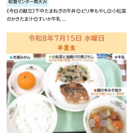
給食センター南大沢
《今日の献立》下中たまねぎの牛丼😊ピリ辛もやし😊小松菜
のかきたま汁😊すいか牛乳 ...