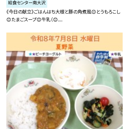
給食センター南大沢
《今日の献立》ごはんはち大根と豚の角煮風😊とうもろこし
😊たまごスープ😊牛乳（😊....