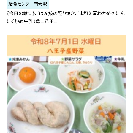
給食センター南大沢
《今日の献立》ごはん鰆の照り焼きごま和え茎わかめのにん
にく炒め牛乳（😊...八王...