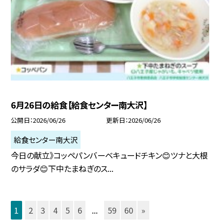
6月26日の給食【給食センター南大沢】
公開日
2026/06/26
更新日
2026/06/26
給食センター南大沢
今日の献立》コッペパンバーベキュードチキン😊ツナと大根
のサラダ😊下中たまねぎのス...
1
2
3
4
5
6
...
59
60
»