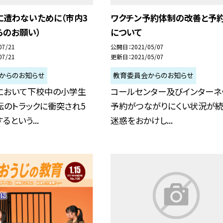
に遭わないために（市内3
ワクチン予約体制の改善と予
らのお願い）
について
07/21
公開日
2021/05/07
07/21
更新日
2021/05/07
からのお知らせ
教育委員会からのお知らせ
において下校中の小学生
コールセンター及びインターネ
転のトラックに衝突され5
予約がつながりにくい状況が続
るという...
迷惑をおかけし...