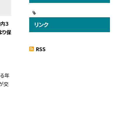
内３
リンク
より保
RSS
る年
が交