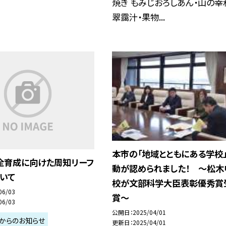
焼き もみじおろしあん・山の幸
翠靄汁・果物...
本市の「地域とともにある学校
全育成に向けた周知リーフ
動が認められました！ 〜松木
いて
校が文部科学大臣表彰優秀賞
06/03
賞〜
06/03
公開日
2025/04/01
からのお知らせ
更新日
2025/04/01