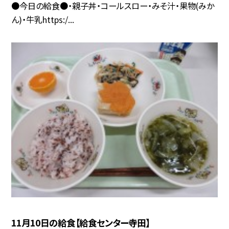
●今日の給食●・親子丼・コールスロー・みそ汁・果物(みか
ん)・牛乳https:/...
11月10日の給食【給食センター寺田】