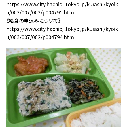
https://www.city.hachioji.tokyo.jp/kurashi/kyoik
u/003/007/002/p004795.html
《給食の申込みについて》
https://www.city.hachioji.tokyo.jp/kurashi/kyoik
u/003/007/002/p004794.html