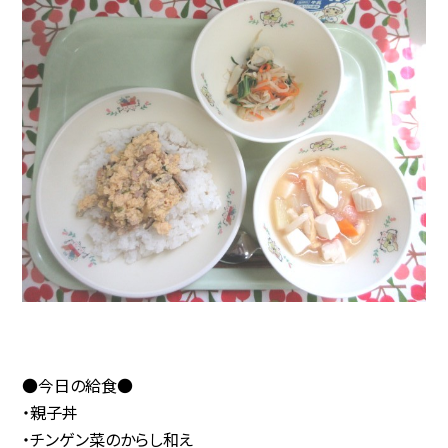
●今日の給食●
・親子丼
・チンゲン菜のからし和え