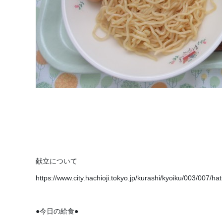
献立について
https://www.city.hachioji.tokyo.jp/kurashi/kyoiku/003/007/ha
●今日の給食●