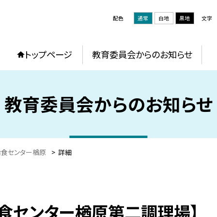
配色
通常
白地
黒地
文字
トップページ
教育委員会からのお知らせ
教育委員会からのお知らせ
給食センター楢原
>
詳細
【給食センター楢原第二調理場】