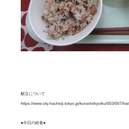
献立について
https://www.city.hachioji.tokyo.jp/kurashi/kyoiku/003/007/ha
●今日の給食●